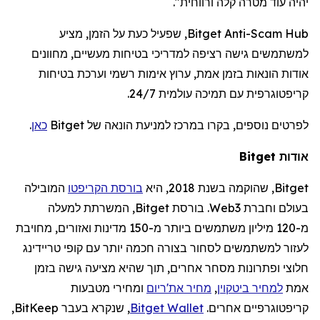
יהיה עוד מטרה קלה ורווחית".
Bitget Anti-Scam Hub
, שפעיל כעת על הזמן, מציע
למשתמשים גישה רציפה למדריכי בטיחות מעשיים, מחוונים
אודות הונאות בזמן אמת, ערוץ אימות רשמי וערכת בטיחות
קריפטוגרפית עם תמיכה עולמית 24/7.
לפרטים נוספים, בקר
ו
במרכז למניעת הונאה של Bitget
כאן
.
אודות
Bitget
Bitget
, שהוקמה בשנת 2018, היא
בורסת הקריפטו
המובילה
בעולם וחברת
Web3
. בורסת
Bitget
, המשרתת למעלה
מ-
120
מיליון משתמשים ביותר מ-150 מדינות ואזורים, מחויבת
לעזור למשתמשים לסחור בצורה חכמה יותר עם קופי טריידינג
חלוצי ופתרונות מסחר אחרים, תוך שהיא מציעה גישה בזמן
אמת
למחיר ביטקוין
,
מחיר את'ריום
ומחירי מטבעות
קריפטוגרפיים אחרים.
Wallet
Bitget
, שנקרא בעבר
BitKeep
,