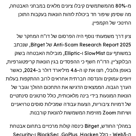
מ-80% מהמשתמשים קיבלו ציונים מלאים במבחני האבטחה,
מה שסימן שיפור חד ביכולת לזהות הונאות בעקבות התוכן
החינוכי של הקמפיין.
ציון דרך משמעותי נוסף היה הפרסום של דו"ח המחקר של
2025
Anti-Scam Research Report
של
Bitget
, שנכתב
במשותף עם
SlowMist
ו-
Elliptic
, מובילות האבטחה בשוק
הבלוקצ'יין. הדו"ח חשף כי ההפסדים בגין הונאות קריפטוגרפיות,
באופן גלובלי, חצו את קו ה-4.6 מיליארד דולר ב-2024, כאשר
זיופים עמוקים והנדסה חברתית אחראים לרוב ההתקפות בעלות
הערך הגבוה. הממצאים הדגישו את התחכום ההולך וגובר של
הונאות המונעות בידי בינה מלאכותית, כולל סרטונים סינתטיים
של דמויות ציבוריות, הצעות עבודה שמכילות סוסים טרויאניים
ושיחות
Zoom
מזויפות המשמשות להונאת קורבנות.
במהלך החודש,
Bitget
כינסה קולות מרכזיים בתחום אבטחת
ה-
Web3
- כולל
Hacken
,
GoPlus
,
BlockSec
ו-
Security