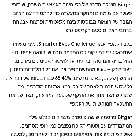
Bitget
השיקה סדרה של כלי חינוך באמצעות משחק, שיתופי
פעולה עם מומחים ומחקר בתעשייה כדי להתמודד עם האיום
הגובר של הונאות מבוססות בינה מלאכותית ופרצות אבטחה
ברחבי האקו סיסטם הקריפטוגרפי.
בלב הקמפיין עמד
Smarter Eyes Challenge
, מיני-משחק
אינטראקטיבי דמוי קומיקס המדמה תרחישי הונאה אמיתיים -
החל בדיוג והנדסה חברתית ועד לאישורי אסימונים מזויפים.
בעוד שרק 8.60% מהמשתתפים זיהו את כל המלכודות בניסיון
הראשון שלהם, באופן מרשים, 65.41% עברו בסופו של דבר את
כל שלוש הרמות לאחר שקיבלו רמזי אבטחה מודרכים, מה
שמדגיש מצד אחד את ההיקף של פער המודעות, ומצד שני את
ההשפעה המוחשית של הקמפיין.
Bitget
פרסמה שישה פוסטים מעמיקים בבלוג שלה
המתמודדים עם וקטורי תקיפה נפוצים כמו זיופי מסרונים,
אפליקציות מזויפות ואסימונים בסיכון גבוה. לאחר מכן, למעלה