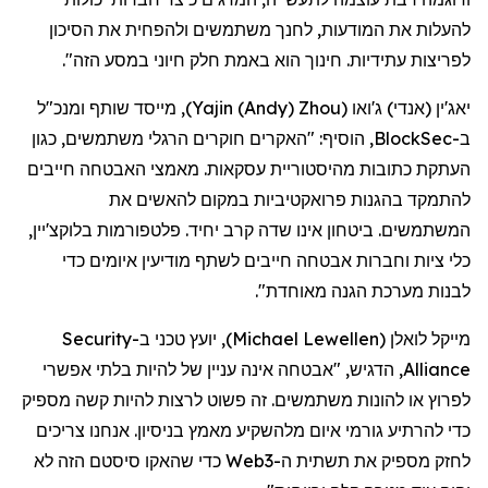
להעלות את המודעות, לחנך משתמשים ולהפחית את הסיכון
לפריצות עתידיות. חינוך הוא באמת חלק חיוני במסע הזה".
יאג'ין (אנדי) ג'ואו
(
Yajin (Andy) Zhou
)
, מייסד שותף ומנכ"ל
ב-BlockSec, הוסיף: "האקרים חוקרים הרגלי משתמשים, כגון
העתקת כתובות מהיסטוריית עסקאות. מאמצי האבטחה חייבים
להתמקד בהגנות פרואקטיביות במקום להאשים את
המשתמשים. ביטחון אינו שדה קרב יחיד. פלטפורמות בלוקצ'יין,
כלי ציות וחברות אבטחה חייבים לשתף מודיעין איומים כדי
לבנות מערכת הגנה מאוחדת".
מייקל לואלן
(
Michael Lewellen
)
, יועץ טכני ב-
Security
Alliance
, הדגיש, "אבטחה אינה עניין של להיות בלתי אפשרי
לפרוץ או להונות משתמשים. זה פשוט לרצות להיות קשה מספיק
כדי להרתיע גורמי איום מלהשקיע מאמץ בניסיון. אנחנו צריכים
לחזק מספיק את תשתית ה-
Web3
כדי שהאקו סיסטם הזה לא