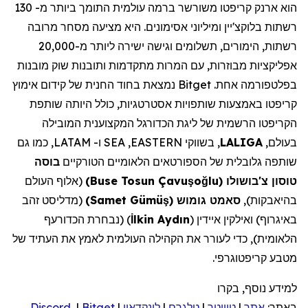
הוא ארנק קריפטו משורשר ברמה עולמית
התומך ביותר מ- 130
רשתות בלוקצ'יין ומיליוני אסימונים. היא
מציעה מסחר מרובה
רשתות, הימורים, תשלומים וגישה ישירה ליותר מ-20,000
אפליקציות מבוזרות, עם המרות מתקדמות ותובנות שוק מובנות
בפלטפורמה אחת.
Bitget
נמצאת בחוד החנית של קידום אימוץ
קריפטו באמצעות שותפויות אסטרטגיות, כולל היותה שותפת
הקריפטו הרשמית של ליגת הכדורגל המקצוענית המובילה
בעולם,
LALIGA
, בשווקי
EASTERN
,
SEA
ו-
LATAM
, כמו גם
שותפה גלובלית של הספורטאים הלאומיים הטורקיים
בוסה
טוסון צ'בושולו
(
lu
ğ
o
ş
Buse Tosun Çavu
)
(אלוף העולם
בהיאבקות),
סאמט גומוש
(
ş
Samet Gümü
)
(מדליסט זהב
באיגרוף) ואילקין איידין (
lkin Aydın
İ
) (נבחרת הכדורעף
הלאומית),
כדי לעורר את הקהילה העולמית לאמץ את העתיד של
מטבע קריפטוגרפי.
למידע נוסף, בקרו
באתר:
אתר
|
טוויטר
|
טלגרם
|
לינקדאין
|
Bitget
|
Discord