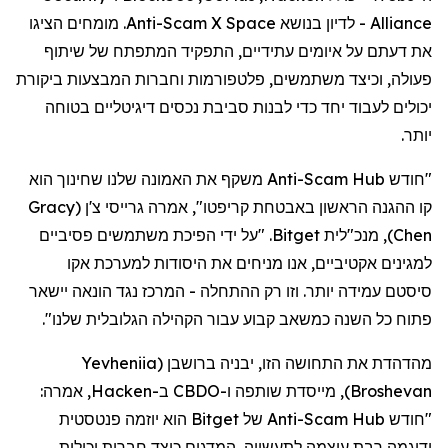
Alliance
- לדיון בנושא
Anti-Scam X Space
. מומחים הציגו
את דעתם על איומים עתידיים, התפקיד המתפתח של שיתוף
פעולה, וכיצד משתמשים, פלטפורמות וחברות המבצעות ביקורת
יכולים לעבוד יחד כדי לבנות סביבת נכסים דיגיטליים בטוחה
יותר.
"חודש
Anti-Scam Hub
משקף את האמונה שלנו שחינוך הוא
קו ההגנה הראשון באבטחת קריפטו", אמרה גרייסי צ'ן
(
Gracy
Chen
)
, מנכ"לית Bitget. "על ידי הפיכת משתמשים פסיביים
למגינים
אקטיביים, אנו מניחים את היסודות למערכת
אקו
סיסטם
עמידה יותר. וזו רק ההתחלה - המרכז נגד הונאה יישאר
פתוח כל השנה כמשאב קבוע עבור הקהילה הגלובלית שלנו".
מהדהדת את התחושה הזו, יבניה ברושבן
(
Yevheniia
Broshevan
)
, מייסדת שותפה ו-CBDO ב-Hacken, אמרה:
"חודש
Anti-Scam Hub
של Bitget הוא יוזמה פנטסטית
ודוגמה רבת עוצמה לתעשייה, המדגים כיצד חברות יכולות