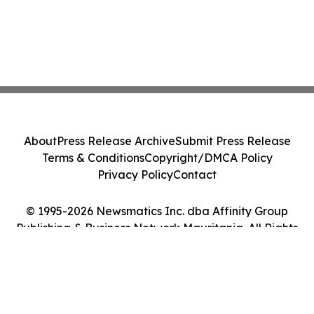
About
Press Release Archive
Submit Press Release
Terms & Conditions
Copyright/DMCA Policy
Privacy Policy
Contact
© 1995-2026 Newsmatics Inc. dba Affinity Group
Publishing & Business Network Mauritania. All Rights
Reserved.
Cookie Settings / Your Privacy Choices